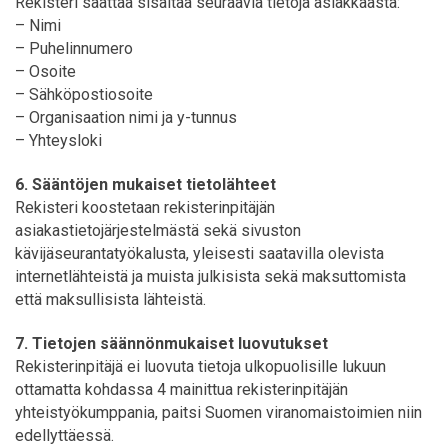
Rekisteri saattaa sisältää seuraavia tietoja asiakkaasta:
– Nimi
– Puhelinnumero
– Osoite
– Sähköpostiosoite
– Organisaation nimi ja y-tunnus
– Yhteysloki
6. Sääntöjen mukaiset tietolähteet
Rekisteri koostetaan rekisterinpitäjän
asiakastietojärjestelmästä sekä sivuston
kävijäseurantatyökalusta, yleisesti saatavilla olevista
internetlähteistä ja muista julkisista sekä maksuttomista
että maksullisista lähteistä.
7. Tietojen säännönmukaiset luovutukset
Rekisterinpitäjä ei luovuta tietoja ulkopuolisille lukuun
ottamatta kohdassa 4 mainittua rekisterinpitäjän
yhteistyökumppania, paitsi Suomen viranomaistoimien niin
edellyttäessä.