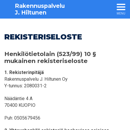
Rakennuspalvelu
J. Hiltunen
MENU
REKISTERISELOSTE
Henkilötietolain (523/99) 10 §
mukainen rekisteriseloste
1. Rekisterinpitäjä
Rakennuspalvelu J. Hiltunen Oy
Y-tunnus: 2080031-2
Näädäntie 4 A
70400 KUOPIO
Puh: 0505679456