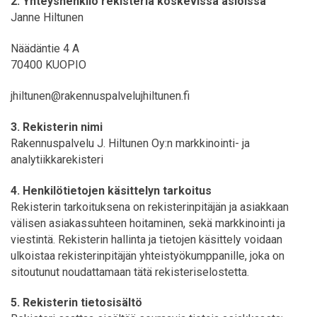
2. Yhteyshenkilö rekisteriä koskevissa asioissa
Janne Hiltunen
Näädäntie 4 A
70400 KUOPIO
jhiltunen@rakennuspalvelujhiltunen.fi
3. Rekisterin nimi
Rakennuspalvelu J. Hiltunen Oy:n markkinointi- ja
analytiikkarekisteri
4. Henkilötietojen käsittelyn tarkoitus
Rekisterin tarkoituksena on rekisterinpitäjän ja asiakkaan
välisen asiakassuhteen hoitaminen, sekä markkinointi ja
viestintä. Rekisterin hallinta ja tietojen käsittely voidaan
ulkoistaa rekisterinpitäjän yhteistyökumppanille, joka on
sitoutunut noudattamaan tätä rekisteriselostetta.
5. Rekisterin tietosisältö